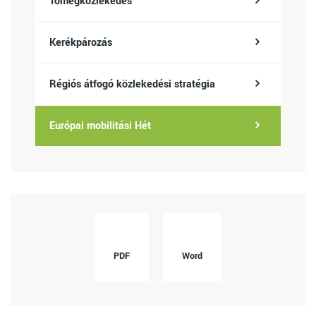
Tömegközlekedés
Kerékpározás
Régiós átfogó közlekedési stratégia
Európai mobilitási Hét
PDF
Word