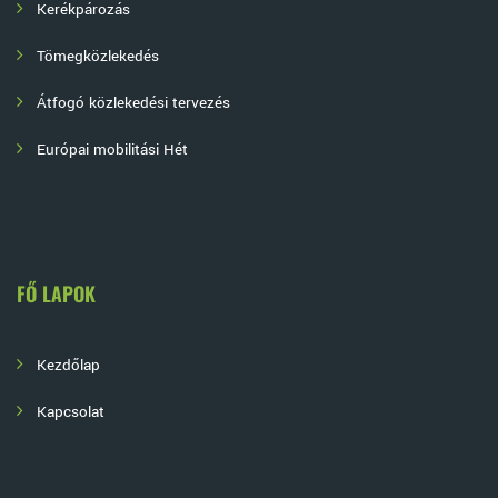
Kerékpározás
Tömegközlekedés
Átfogó közlekedési tervezés
Európai mobilitási Hét
FŐ LAPOK
Kezdőlap
Kapcsolat