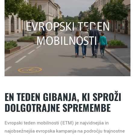
EN TEDEN GIBANJA, KI SPROŽI
DOLGOTRAJNE SPREMEMBE
Evropski teden mobilnosti
(ETM)
je najvidnejša in
najobsežnejša evropska kampanja na področju trajnostne