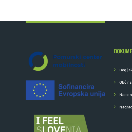
DOKUME
Regijs
Občins
Nacion
Nagrad