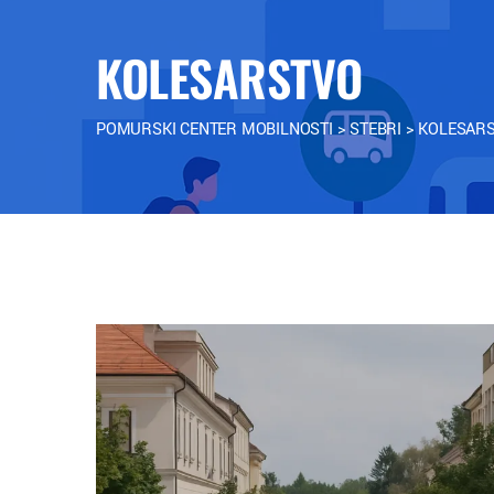
KOLESARSTVO
POMURSKI CENTER MOBILNOSTI
>
STEBRI
>
KOLESAR