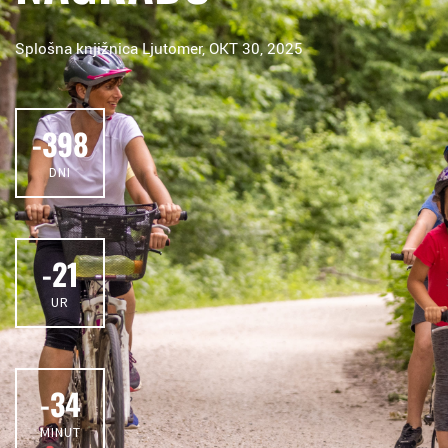
Splošna knjižnica Ljutomer, OKT 30, 2025
-398
DNI
-21
UR
-34
MINUT