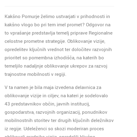
Kakšno Pomurje želimo ustvarjati v prihodnosti in
kakšno vlogo bo pri tem imel promet? Odgovor na
to vprašanje predstavlja temelj priprave Regionalne
celostne prometne strategije. Oblikovanje vizije,
opredelitev ključnih vrednot ter določitev razvojnih
prioritet so pomembna izhodišča, na katerih bo
temeljilo nadaljnje oblikovanje ukrepov za razvoj
trajnostne mobilnosti v regiji.
V ta namen je bila maja izvedena delavnica za
oblikovanje vizije in ciljev, na kateri je sodelovalo
43 predstavnikov občin, javnih institucij,
gospodarstva, razvojnih organizacij, ponudnikov
mobilnostnih storitev ter drugih ključnih deležnikov
iz regije. Udeleženci so skozi moderiran proces
oblikovali gradnike vizije, opredelili ključne