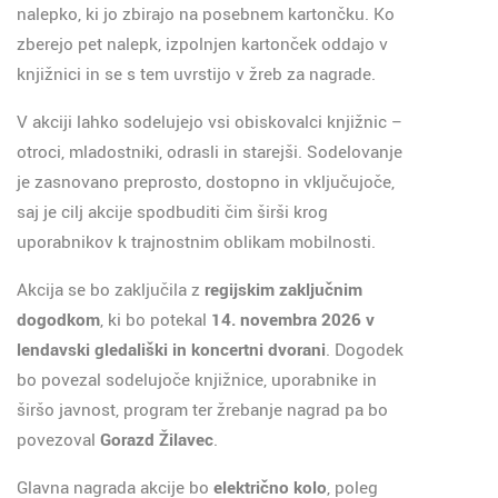
nalepko, ki jo zbirajo na posebnem kartončku. Ko
zberejo pet nalepk, izpolnjen kartonček oddajo v
knjižnici in se s tem uvrstijo v žreb za nagrade.
V akciji lahko sodelujejo vsi obiskovalci knjižnic –
otroci, mladostniki, odrasli in starejši. Sodelovanje
je zasnovano preprosto, dostopno in vključujoče,
saj je cilj akcije spodbuditi čim širši krog
uporabnikov k trajnostnim oblikam mobilnosti.
Akcija se bo zaključila z
regijskim zaključnim
dogodkom
, ki bo potekal
14. novembra 2026 v
lendavski gledališki in koncertni dvorani
. Dogodek
bo povezal sodelujoče knjižnice, uporabnike in
širšo javnost, program ter žrebanje nagrad pa bo
povezoval
Gorazd Žilavec
.
Glavna nagrada akcije bo
električno kolo
, poleg