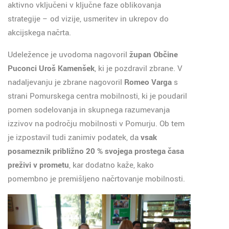
aktivno vključeni v ključne faze oblikovanja
strategije – od vizije, usmeritev in ukrepov do
akcijskega načrta.
Udeležence je uvodoma nagovoril
župan Občine
Puconci Uroš Kamenšek
, ki je pozdravil zbrane. V
nadaljevanju je zbrane nagovoril
Romeo Varga
s
strani Pomurskega centra mobilnosti, ki je poudaril
pomen sodelovanja in skupnega razumevanja
izzivov na področju mobilnosti v Pomurju. Ob tem
je izpostavil tudi zanimiv podatek, da
vsak
posameznik približno 20 % svojega prostega časa
preživi v prometu
, kar dodatno kaže, kako
pomembno je premišljeno načrtovanje mobilnosti.