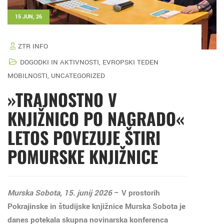
15 JUN, 26
ZTR INFO
DOGODKI IN AKTIVNOSTI
,
EVROPSKI TEDEN
MOBILNOSTI
,
UNCATEGORIZED
»TRAJNOSTNO V
KNJIŽNICO PO NAGRADO«
LETOS POVEZUJE ŠTIRI
POMURSKE KNJIŽNICE
Murska Sobota, 15. junij 2026
– V prostorih
Pokrajinske in študijske knjižnice Murska Sobota je
danes potekala skupna novinarska konferenca