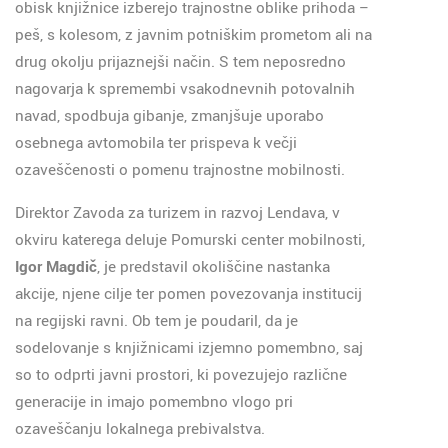
obisk knjižnice izberejo trajnostne oblike prihoda –
peš, s kolesom, z javnim potniškim prometom ali na
drug okolju prijaznejši način. S tem neposredno
nagovarja k spremembi vsakodnevnih potovalnih
navad, spodbuja gibanje, zmanjšuje uporabo
osebnega avtomobila ter prispeva k večji
ozaveščenosti o pomenu trajnostne mobilnosti.
Direktor Zavoda za turizem in razvoj Lendava, v
okviru katerega deluje Pomurski center mobilnosti,
Igor Magdič
, je predstavil okoliščine nastanka
akcije, njene cilje ter pomen povezovanja institucij
na regijski ravni. Ob tem je poudaril, da je
sodelovanje s knjižnicami izjemno pomembno, saj
so to odprti javni prostori, ki povezujejo različne
generacije in imajo pomembno vlogo pri
ozaveščanju lokalnega prebivalstva.