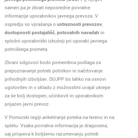
namen pa je zbrati neposredne povratne
informacije uporabnikov javnega prevoza. V
ospredju so vprašanja o
ustreznosti prevozov
,
dostopnosti postajališč
,
potovalnih navadah
in
splošni uporabniški izkušnji pri uporabi javnega
potniškega prometa.
Zbrani odgovori bodo pomembna podlaga za
prepoznavanje potreb potnikov in načrtovanje
prihodnjih izboljšav. DUJPP bo lahko na osnovi
ugotovitev in v skladu z možnostmi uvajal ukrepe
za še bolj dostopen, učinkovit in uporabnikom
prijazen javni prevoz.
V Pomurski regiji anketiranje poteka na terenu in na
spletu. Vsaka povratna informacija je dragocena,
saj prispeva k boljšemu razumevanju potreb