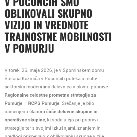
V PUCONCIH SMO
OBLIKOVALI SKUPNO
VIZIJO IN VREDNOTE
TRAJNOSTNE MOBILNOSTI
V POMURJU
V torek, 26. maja 2026, je v Spominskem domu
Štefana Küzmiča v Puconcih potekala multi-
sektorska moderirana delavnica v okviru priprave
Regionalne celostne prometne strategije za
Pomurje – RCPS Pomurje
. Srečanje je bilo
namenjeno članom
širše delovne skupine in
operativne skupine
, ki sodelujejo pri pripravi
strategije ter s svojimi izkušnjami, znanjem in
predlogi prispevajo k oblikovanju skupne vizije,