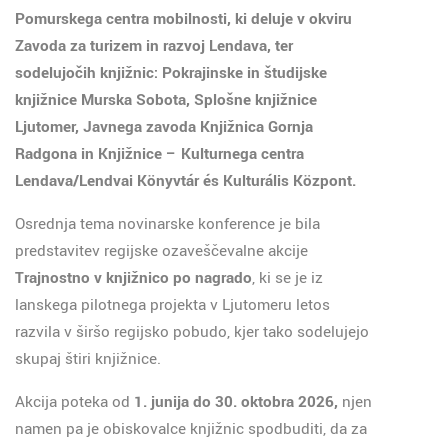
Pomurskega centra mobilnosti, ki deluje v okviru
Zavoda za turizem in razvoj Lendava, ter
sodelujočih knjižnic: Pokrajinske in študijske
knjižnice Murska Sobota, Splošne knjižnice
Ljutomer, Javnega zavoda Knjižnica Gornja
Radgona in Knjižnice – Kulturnega centra
Lendava/Lendvai Könyvtár és Kulturális Központ.
Osrednja tema novinarske konference je bila
predstavitev regijske ozaveščevalne akcije
Trajnostno v knjižnico po nagrado
, ki se je iz
lanskega pilotnega projekta v Ljutomeru letos
razvila v širšo regijsko pobudo, kjer tako sodelujejo
skupaj štiri knjižnice.
Akcija poteka od
1. junija do 30. oktobra 2026,
njen
namen pa je obiskovalce knjižnic spodbuditi, da za