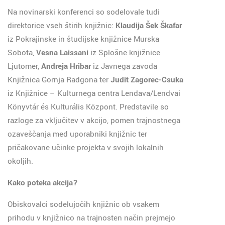
Na novinarski konferenci so sodelovale tudi
direktorice vseh štirih knjižnic:
Klaudija Šek Škafar
iz Pokrajinske in študijske knjižnice Murska
Sobota,
Vesna Laissani
iz Splošne knjižnice
Ljutomer,
Andreja Hribar
iz Javnega zavoda
Knjižnica Gornja Radgona ter
Judit Zagorec-Csuka
iz Knjižnice – Kulturnega centra Lendava/Lendvai
Könyvtár és Kulturális Központ. Predstavile so
razloge za vključitev v akcijo, pomen trajnostnega
ozaveščanja med uporabniki knjižnic ter
pričakovane učinke projekta v svojih lokalnih
okoljih.
Kako poteka akcija?
Obiskovalci sodelujočih knjižnic ob vsakem
prihodu v knjižnico na trajnosten način prejmejo