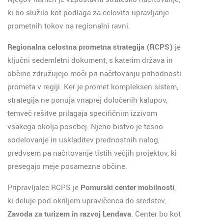
ki bo služilo kot podlaga za celovito upravljanje
prometnih tokov na regionalni ravni.
Regionalna celostna prometna strategija (RCPS)
je
ključni sedemletni dokument, s katerim država in
občine združujejo moči pri načrtovanju prihodnosti
prometa v regiji. Ker je promet kompleksen sistem,
strategija ne ponuja vnaprej določenih kalupov,
temveč rešitve prilagaja specifičnim izzivom
vsakega okolja posebej. Njeno bistvo je tesno
sodelovanje in uskladitev prednostnih nalog,
predvsem pa načrtovanje tistih večjih projektov, ki
presegajo meje posamezne občine.
Pripravljalec RCPS je
Pomurski center mobilnosti
,
ki deluje pod okriljem upravičenca do sredstev,
Zavoda za turizem in razvoj Lendava
. Center bo kot