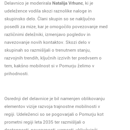
Delavnico je moderirala
Natalija Vrhunc
, ki je
udeležence vodila skozi raznolike naloge in
skupinsko delo. Člani skupin so se naključno
posedli za mize, kar je omogočilo povezovanje med
različnimi deležniki, izmenjavo pogledov in
navezovanje novih kontaktov. Skozi delo v
skupinah so razmišljali o trenutnem stanju,
razvojnih trendih, ključnih izzivih ter predvsem o
tem, kakšno mobilnost si v Pomurju želimo v
prihodnosti.
Osrednji del delavnice je bil namenjen oblikovanju
elementov vizije razvoja trajnostne mobilnosti v
regiji. Udeleženci so se pogovarjali o Pomurju kot
prometni regiji leta 2035 ter razmišljali o
dostopnosti, povezanosti, varnosti, vključujoči