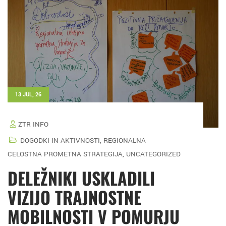
13 JUL, 26
ZTR INFO
DOGODKI IN AKTIVNOSTI
,
REGIONALNA
CELOSTNA PROMETNA STRATEGIJA
,
UNCATEGORIZED
DELEŽNIKI USKLADILI
VIZIJO TRAJNOSTNE
MOBILNOSTI V POMURJU