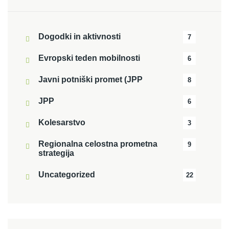
Dogodki in aktivnosti
7
Evropski teden mobilnosti
6
Javni potniški promet (JPP
8
JPP
6
Kolesarstvo
3
Regionalna celostna prometna
9
strategija
Uncategorized
22