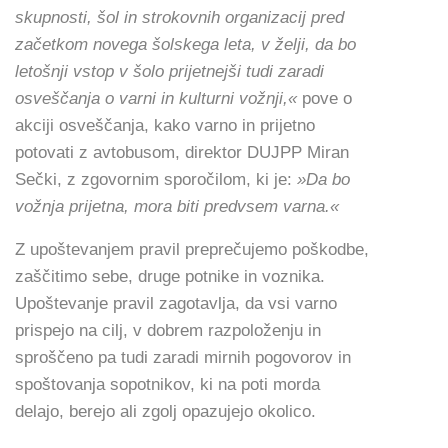
skupnosti, šol in strokovnih organizacij pred
začetkom novega šolskega leta, v želji, da bo
letošnji vstop v šolo prijetnejši tudi zaradi
osveščanja o varni in kulturni vožnji,«
pove o
akciji osveščanja, kako varno in prijetno
potovati z avtobusom, direktor DUJPP Miran
Sečki, z zgovornim sporočilom, ki je:
»Da bo
vožnja prijetna, mora biti predvsem varna.«
Z upoštevanjem pravil preprečujemo poškodbe,
zaščitimo sebe, druge potnike in voznika.
Upoštevanje pravil zagotavlja, da vsi varno
prispejo na cilj, v dobrem razpoloženju in
sproščeno pa tudi zaradi mirnih pogovorov in
spoštovanja sopotnikov, ki na poti morda
delajo, berejo ali zgolj opazujejo okolico.