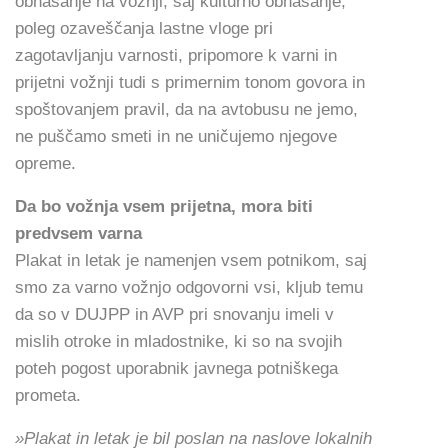
obnašanje na vožnji, saj kulturno obnašanje,
poleg ozaveščanja lastne vloge pri
zagotavljanju varnosti, pripomore k varni in
prijetni vožnji tudi s primernim tonom govora in
spoštovanjem pravil, da na avtobusu ne jemo,
ne puščamo smeti in ne uničujemo njegove
opreme.
Da bo vožnja vsem prijetna, mora biti
predvsem varna
Plakat in letak je namenjen vsem potnikom, saj
smo za varno vožnjo odgovorni vsi, kljub temu
da so v DUJPP in AVP pri snovanju imeli v
mislih otroke in mladostnike, ki so na svojih
poteh pogost uporabnik javnega potniškega
prometa.
»Plakat in letak je bil poslan na naslove lokalnih