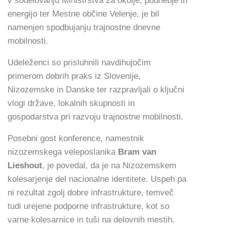
v sodelovanju Ministrstva za okolje, podnebje in
energijo ter Mestne občine Velenje, je bil
namenjen spodbujanju trajnostne dnevne
mobilnosti.
Udeleženci so prisluhnili navdihujočim
primerom dobrih praks iz Slovenije,
Nizozemske in Danske ter razpravljali o ključni
vlogi države, lokalnih skupnosti in
gospodarstva pri razvoju trajnostne mobilnosti.
Posebni gost konference, namestnik
nizozemskega veleposlanika
Bram van
Lieshout
, je povedal, da je na Nizozemskem
kolesarjenje del nacionalne identitete. Uspeh pa
ni rezultat zgolj dobre infrastrukture, temveč
tudi urejene podporne infrastrukture, kot so
varne kolesarnice in tuši na delovnih mestih.