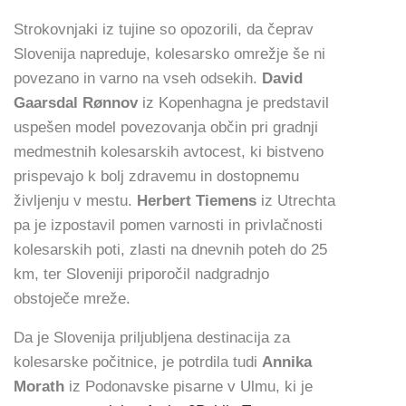
Strokovnjaki iz tujine so opozorili, da čeprav
Slovenija napreduje, kolesarsko omrežje še ni
povezano in varno na vseh odsekih.
David
Gaarsdal Rønnov
iz Kopenhagna je predstavil
uspešen model povezovanja občin pri gradnji
medmestnih kolesarskih avtocest, ki bistveno
prispevajo k bolj zdravemu in dostopnemu
življenju v mestu.
Herbert Tiemens
iz Utrechta
pa je izpostavil pomen varnosti in privlačnosti
kolesarskih poti, zlasti na dnevnih poteh do 25
km, ter Sloveniji priporočil nadgradnjo
obstoječe mreže.
Da je Slovenija priljubljena destinacija za
kolesarske počitnice, je potrdila tudi
Annika
Morath
iz Podonavske pisarne v Ulmu, ki je