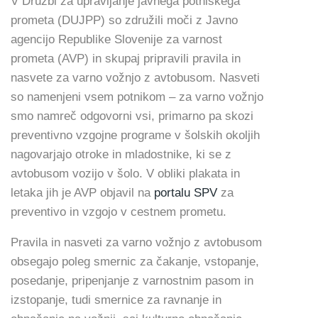
V Družbi za upravljanje javnega potniškega
prometa (DUJPP) so združili moči z Javno
agencijo Republike Slovenije za varnost
prometa (AVP) in skupaj pripravili pravila in
nasvete za varno vožnjo z avtobusom. Nasveti
so namenjeni vsem potnikom – za varno vožnjo
smo namreč odgovorni vsi, primarno pa skozi
preventivno vzgojne programe v šolskih okoljih
nagovarjajo otroke in mladostnike, ki se z
avtobusom vozijo v šolo. V obliki plakata in
letaka jih je AVP objavil na
portalu SPV
za
preventivo in vzgojo v cestnem prometu.
Pravila in nasveti za varno vožnjo z avtobusom
obsegajo poleg smernic za čakanje, vstopanje,
posedanje, pripenjanje z varnostnim pasom in
izstopanje, tudi smernice za ravnanje in