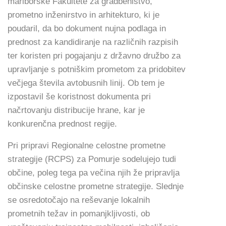
mariborske Fakultete za gradbeništvo,
prometno inženirstvo in arhitekturo, ki je
poudaril, da bo dokument nujna podlaga in
prednost za kandidiranje na različnih razpisih
ter koristen pri pogajanju z državno družbo za
upravljanje s potniškim prometom za pridobitev
večjega števila avtobusnih linij. Ob tem je
izpostavil še koristnost dokumenta pri
načrtovanju distribucije hrane, kar je
konkurenčna prednost regije.
Pri pripravi Regionalne celostne prometne
strategije (RCPS) za Pomurje sodelujejo tudi
občine, poleg tega pa večina njih že pripravlja
občinske celostne prometne strategije. Slednje
se osredotočajo na reševanje lokalnih
prometnih težav in pomanjkljivosti, ob