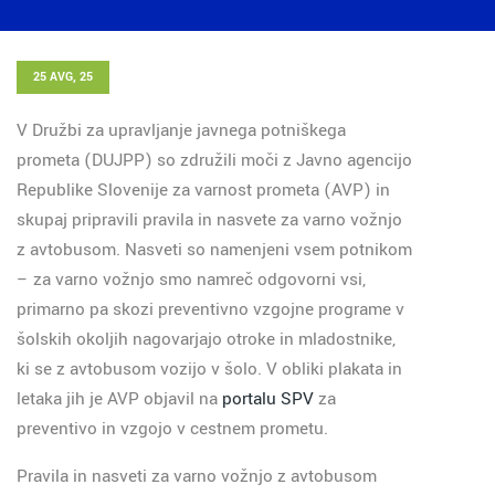
25 AVG, 25
V Družbi za upravljanje javnega potniškega
prometa (DUJPP) so združili moči z Javno agencijo
Republike Slovenije za varnost prometa (AVP) in
skupaj pripravili pravila in nasvete za varno vožnjo
z avtobusom. Nasveti so namenjeni vsem potnikom
– za varno vožnjo smo namreč odgovorni vsi,
primarno pa skozi preventivno vzgojne programe v
šolskih okoljih nagovarjajo otroke in mladostnike,
ki se z avtobusom vozijo v šolo. V obliki plakata in
letaka jih je AVP objavil na
portalu SPV
za
preventivo in vzgojo v cestnem prometu.
Pravila in nasveti za varno vožnjo z avtobusom