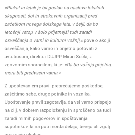
»Plakat in letak je bil poslan na naslove lokalnih
skupnosti, šol in strokovnih organizacij pred
začetkom novega šolskega leta, v želji, da bo
letošnji vstop v šolo prijetnejši tudi zaradi
osveščanja o varni in kulturni vožnji,«
pove o akciji
osveščanja, kako varno in prijetno potovati z
avtobusom, direktor DUJPP Miran Sečki, z
zgovornim sporočilom, ki je:
»Da bo vožnja prijetna,
mora biti predvsem varna.«
Z upoštevanjem pravil preprečujemo poškodbe,
zaščitimo sebe, druge potnike in voznika.
Upoštevanje pravil zagotavlja, da vsi varno prispejo
na cilj, v dobrem razpoloženju in sproščeno pa tudi
zaradi mirnih pogovorov in spoštovanja
sopotnikov, ki na poti morda delajo, berejo ali zgolj
opazujejo okolico.