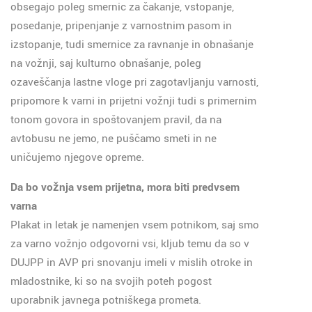
obsegajo poleg smernic za čakanje, vstopanje,
posedanje, pripenjanje z varnostnim pasom in
izstopanje, tudi smernice za ravnanje in obnašanje
na vožnji, saj kulturno obnašanje, poleg
ozaveščanja lastne vloge pri zagotavljanju varnosti,
pripomore k varni in prijetni vožnji tudi s primernim
tonom govora in spoštovanjem pravil, da na
avtobusu ne jemo, ne puščamo smeti in ne
uničujemo njegove opreme.
Da bo vožnja vsem prijetna, mora biti predvsem
varna
Plakat in letak je namenjen vsem potnikom, saj smo
za varno vožnjo odgovorni vsi, kljub temu da so v
DUJPP in AVP pri snovanju imeli v mislih otroke in
mladostnike, ki so na svojih poteh pogost
uporabnik javnega potniškega prometa.