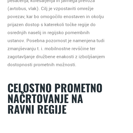
pešačenja, kolesarjenja in javnega prevoza
(avtobus, vlak). Cilj je vzpostaviti omrežje
povezav, kar bo omogočilo enostaven in okolju
prijazen dostop s katerekoli točke regije do
osrednjih naselij in regijsko pomembnih
ustanov. Posebna pozornost je namenjena tudi
zmanjševanju t. i. mobilnostne revščine ter
zagotavljanje družbene enakosti z izboljšanjem
dostopnosti prometnih možnosti.
CELOSTNO PROMETNO
NAČRTOVANJE NA
RAVNI REGIJE