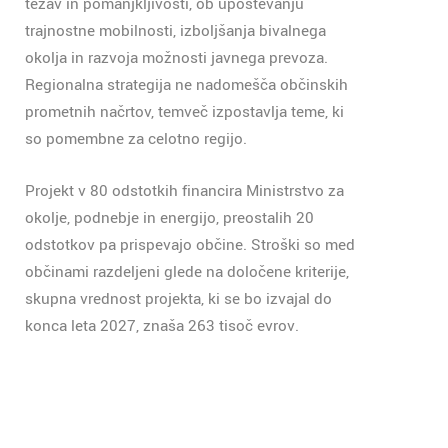
težav in pomanjkljivosti, ob upoštevanju
trajnostne mobilnosti, izboljšanja bivalnega
okolja in razvoja možnosti javnega prevoza.
Regionalna strategija ne nadomešča občinskih
prometnih načrtov, temveč izpostavlja teme, ki
so pomembne za celotno regijo.
Projekt v 80 odstotkih financira Ministrstvo za
okolje, podnebje in energijo, preostalih 20
odstotkov pa prispevajo občine. Stroški so med
občinami razdeljeni glede na določene kriterije,
skupna vrednost projekta, ki se bo izvajal do
konca leta 2027, znaša 263 tisoč evrov.