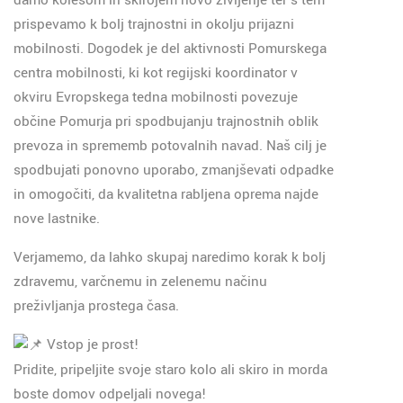
damo kolesom in skirojem novo življenje ter s tem
prispevamo k bolj trajnostni in okolju prijazni
mobilnosti. Dogodek je del aktivnosti Pomurskega
centra mobilnosti, ki kot regijski koordinator v
okviru Evropskega tedna mobilnosti povezuje
občine Pomurja pri spodbujanju trajnostnih oblik
prevoza in sprememb potovalnih navad. Naš cilj je
spodbujati ponovno uporabo, zmanjševati odpadke
in omogočiti, da kvalitetna rabljena oprema najde
nove lastnike.
Verjamemo, da lahko skupaj naredimo korak k bolj
zdravemu, varčnemu in zelenemu načinu
preživljanja prostega časa.
Vstop je prost!
Pridite, pripeljite svoje staro kolo ali skiro in morda
boste domov odpeljali novega!