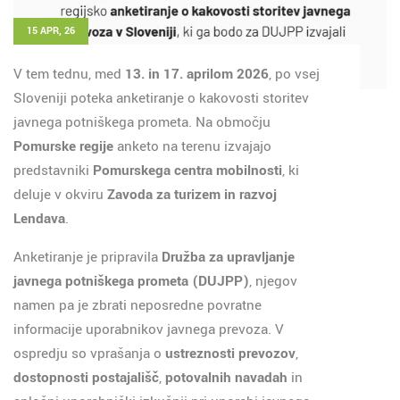
15 APR, 26
V tem tednu, med
13. in 17. aprilom 2026
, po vsej
Sloveniji poteka anketiranje o kakovosti storitev
javnega potniškega prometa. Na območju
Pomurske regije
anketo na terenu izvajajo
predstavniki
Pomurskega centra mobilnosti
, ki
deluje v okviru
Zavoda za turizem in razvoj
Lendava
.
Anketiranje je pripravila
Družba za upravljanje
javnega potniškega prometa (DUJPP)
, njegov
namen pa je zbrati neposredne povratne
informacije uporabnikov javnega prevoza. V
ospredju so vprašanja o
ustreznosti prevozov
,
dostopnosti postajališč
,
potovalnih navadah
in