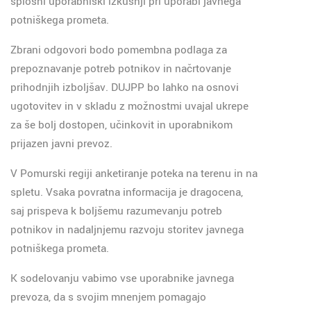
splošni uporabniški izkušnji pri uporabi javnega
potniškega prometa.
Zbrani odgovori bodo pomembna podlaga za
prepoznavanje potreb potnikov in načrtovanje
prihodnjih izboljšav. DUJPP bo lahko na osnovi
ugotovitev in v skladu z možnostmi uvajal ukrepe
za še bolj dostopen, učinkovit in uporabnikom
prijazen javni prevoz.
V Pomurski regiji anketiranje poteka na terenu in na
spletu. Vsaka povratna informacija je dragocena,
saj prispeva k boljšemu razumevanju potreb
potnikov in nadaljnjemu razvoju storitev javnega
potniškega prometa.
K sodelovanju vabimo vse uporabnike javnega
prevoza, da s svojim mnenjem pomagajo